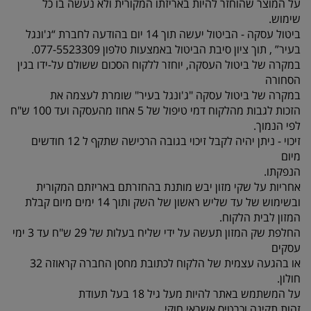
על המוצר שהוחזר להיות באריזתו המקורית ולא נעשה בו כל
שימוש.
ביטול עסקה - הביטול יעשה תוך 14 יום בהודעה לחברת “ג'ונגל
בעיר” , תוך ציון סיבת הביטול באמצעות טלפון 077-5523309.
במקרה של ביטול העסקה, יוחזר ללקוח הסכום ששולם על-ידו בגין
הסחורה
במקרה של ביטול עסקה "ג'ונגל בעיר" שומרת לעצמה את
הזכות לגבות מהלקוח דמי טיפול של 5 אחוז מהעסקה ועד 100 ש"ח
לפי הנמוך.
זיכוי - ניתן יהיה לקבל זיכוי בגובה הרכישה שתקף ל 12 חודשים
מיום
הנפקתו.
אחריות על שקי מזון יבש מותנת בהחזרתם באריזתם המקורית
ובשימוש של עד שליש ראשון של השק ותוך 14 ימים מיום קבלת
המזון לבית הלקוח.
החלפת שק המזון תעשה על ידי שליח בעלות של 29 ש"ח עד 3 ימי
עסקים
או בהגעה עצמית של הלקוח לכתובת מחסן החברה קראוזה 32
חולון.
על המשתמש באתר להיות מעל גיל 18 בעל תעודת
זהות תקינה וכרטיס אשראי חוקי.