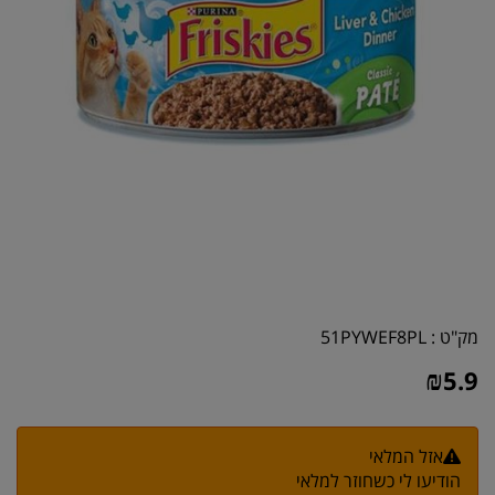
מק"ט :
51PYWEF8PL
₪
5.9
אזל המלאי
הודיעו לי כשחוזר למלאי