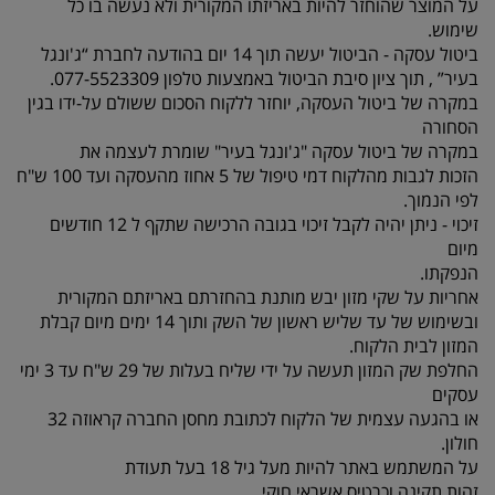
על המוצר שהוחזר להיות באריזתו המקורית ולא נעשה בו כל
שימוש.
ביטול עסקה - הביטול יעשה תוך 14 יום בהודעה לחברת “ג'ונגל
בעיר” , תוך ציון סיבת הביטול באמצעות טלפון 077-5523309.
במקרה של ביטול העסקה, יוחזר ללקוח הסכום ששולם על-ידו בגין
הסחורה
במקרה של ביטול עסקה "ג'ונגל בעיר" שומרת לעצמה את
הזכות לגבות מהלקוח דמי טיפול של 5 אחוז מהעסקה ועד 100 ש"ח
לפי הנמוך.
זיכוי - ניתן יהיה לקבל זיכוי בגובה הרכישה שתקף ל 12 חודשים
מיום
הנפקתו.
אחריות על שקי מזון יבש מותנת בהחזרתם באריזתם המקורית
ובשימוש של עד שליש ראשון של השק ותוך 14 ימים מיום קבלת
המזון לבית הלקוח.
החלפת שק המזון תעשה על ידי שליח בעלות של 29 ש"ח עד 3 ימי
עסקים
או בהגעה עצמית של הלקוח לכתובת מחסן החברה קראוזה 32
חולון.
על המשתמש באתר להיות מעל גיל 18 בעל תעודת
זהות תקינה וכרטיס אשראי חוקי.