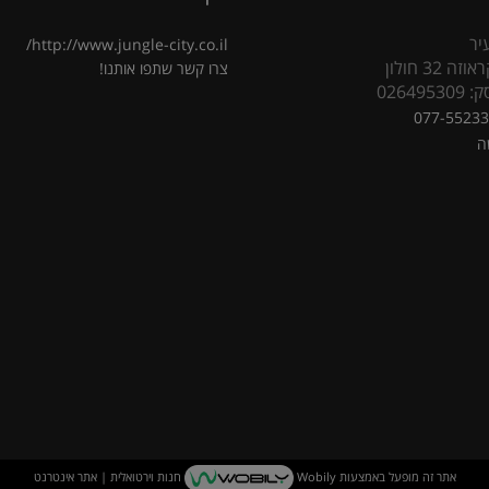
יר
http://www.jungle-city.co.il/
 32 חולון
צרו קשר
שתפו אותנו!
02649
077-5523
ה
אתר זה מופעל באמצעות
Wobily
חנות וירטואלית | אתר אינטרנט