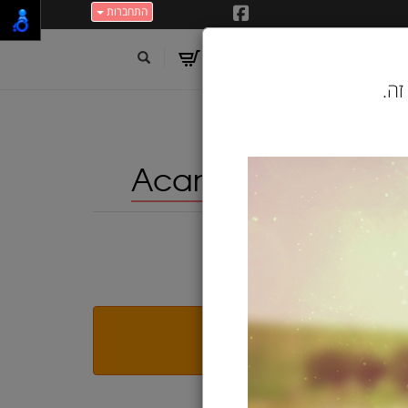
התחברות
זה.
1 ק"ג Acana
י