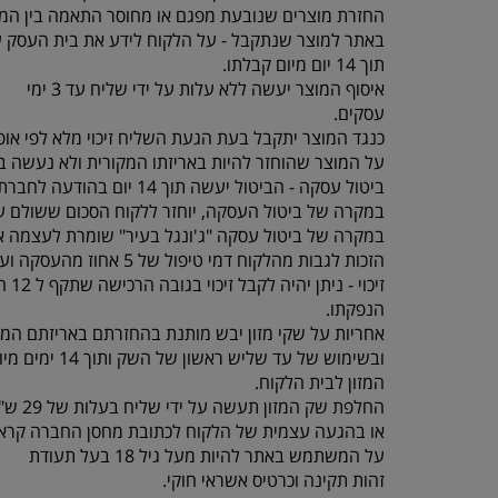
החזרת מוצרים שנובעת מפגם או מחוסר התאמה בין המו
באתר למוצר שנתקבל - על הלקוח לידע את בית העסק 
תוך 14 יום מיום קבלתו.
איסוף המוצר יעשה ללא עלות על ידי שליח עד 3 ימי
עסקים.
כנגד המוצר יתקבל בעת הגעת השליח זיכוי מלא לפי אופ
על המוצר שהוחזר להיות באריזתו המקורית ולא נעשה בו
ביטול עסקה - הביטול יעשה תוך 14 יום בהודעה לחברת “ג'ונגל בעיר” , תוך ציון סיבת הביטול באמצעות טלפון 077-5523309.
במקרה של ביטול העסקה, יוחזר ללקוח הסכום ששולם על
במקרה של ביטול עסקה "ג'ונגל בעיר" שומרת לעצמה א
הזכות לגבות מהלקוח דמי טיפול של 5 אחוז מהעסקה ועד 100 ש"ח לפי הנמוך.
זיכוי - ניתן יהיה לקבל זיכוי בגובה הרכישה שתקף ל 12 חודשים מיום
הנפקתו.
אחריות על שקי מזון יבש מותנת בהחזרתם באריזתם המק
ובשימוש של עד שליש ראשון של השק ותוך 14 ימים מיום קבלת
המזון לבית הלקוח.
החלפת שק המזון תעשה על ידי שליח בעלות של 29 ש"ח עד 3 ימי עסקים
או בהגעה עצמית של הלקוח לכתובת מחסן החברה קראוזה 32 חו
על המשתמש באתר להיות מעל גיל 18 בעל תעודת
זהות תקינה וכרטיס אשראי חוקי.