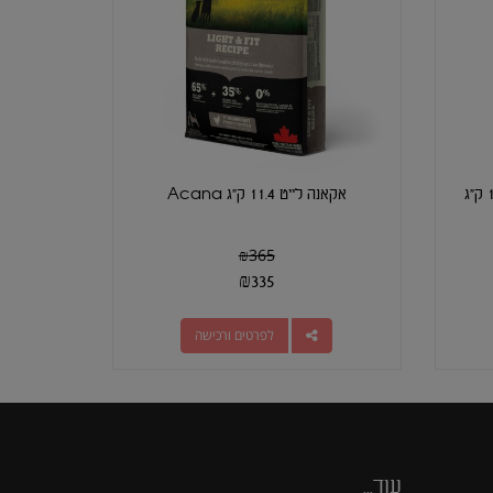
אקאנה לייט 11.4 ק"ג Acana
₪
365
₪
335
לפרטים ורכישה
עוד...