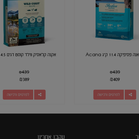
פסיפיקה 11.4 ק"ג Acana
אקנה קלאסיק ווילד קוסט דגים 14.5 ק"ג
₪
439
₪
439
₪
389
₪
409
לפרטים ורכישה
לפרטים ורכישה
ר
עקבו אחרינו