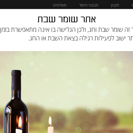
תקנון
מבצעי חיסול
משלוחים
אתר שומר שבת
מוצרים לחתול
מבצעי חיסול
זה שומר שבת וחג, ולכן הגלישה בו אינה מתאפשרת בזמן 
 ישוב לפעילות רגילה בצאת השבת או החג.
אקאנה קלאסיק עוף 1.4
מק"ט :
64992541125
299
מחיר:
₪
245
מחיר מבצע:
₪
אזל המלאי
הודיעו לי כשחוזר למלא