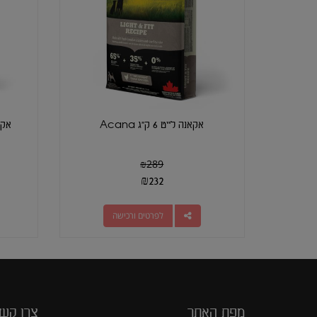
אקאנה לייט 6 ק"ג Acana
אקאנה 
₪
289
₪
232
לפרטים ורכישה
מפת האתר
צרו קש