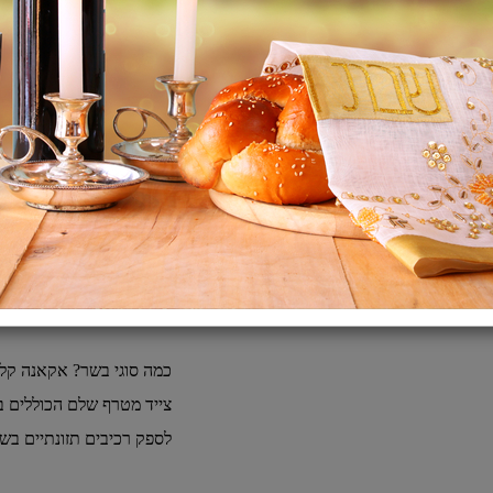
תיאור:
מחיר ל 100 גרם 2.18 ש"ח
אקאנה קלאסיק עוף עשיר ב
ערך גליקמי נמוך המסייעת
מותאם ביולוגית.
כמה בשר? אקאנה קלאסיק עוף מ
בתצורה המזינה ביותר. 2/3 מהבשר מיובש ומהווה מקור טבעי לחלבון.
צייד מטרף שלם הכוללים ב
לספק רכיבים תזונתיים ב