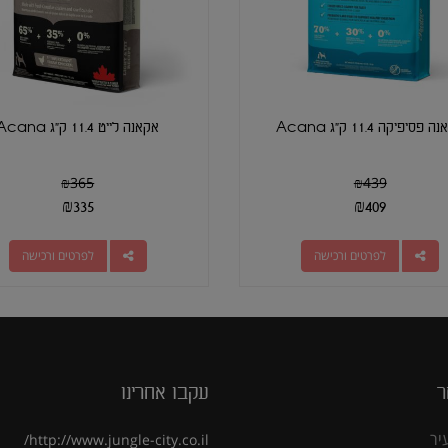
פסיפיקה 11.4 ק"ג Acana
אקאנה לייט 11.4 ק"ג Acana
₪
365
₪
439
₪
335
₪
409
לפרטים ורכישה
לפרטים ורכישה
ר
עקבו אחרינו
יר
http://www.jungle-city.co.il/