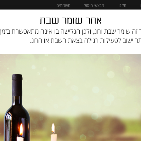
תקנון
מבצעי חיסול
משלוחים
אתר שומר שבת
מוצרים לחתול
מבצעי חיסול
זה שומר שבת וחג, ולכן הגלישה בו אינה מתאפשרת בזמן 
 ישוב לפעילות רגילה בצאת השבת או החג.
כבש 17 ק"ג Acana אקאנה
מק"ט :
64992570170
555
מחיר:
₪
469
מחיר מבצע:
₪
אזל המלאי
הודיעו לי כשחוזר למלא