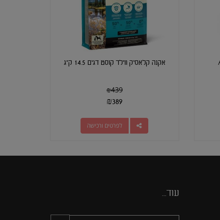
אקנה קלאסיק ווילד קוסט דגים 14.5 ק"ג
₪
439
₪
389
לפרטים ורכישה
עוד...