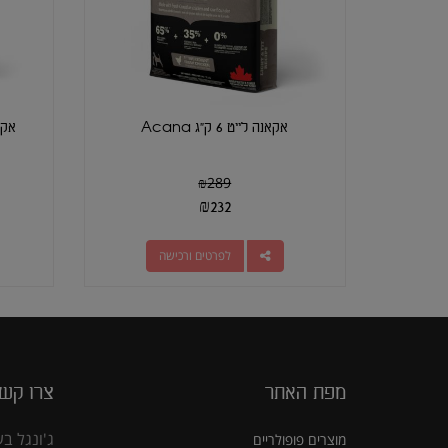
אקאנה לייט 6 ק"ג Acana
אקאנה 
₪
289
₪
232
לפרטים ורכישה
מפת האתר
צרו קש
ג'ונגל בע
מוצרים פופולריים