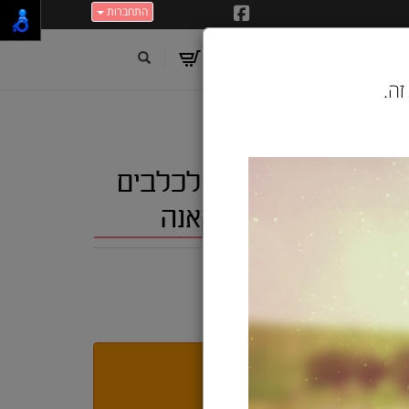
התחברות
זה.
64992570170 סינגל מזון יבש לכלבים
י