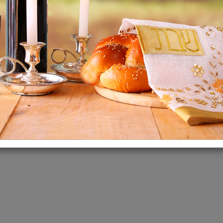
תיאור:
מחיר ל 100 גרם 2.75 ש"ח
אקאנה סינגל כבש עשיר בב
הסדרה הייחודית המכילה מ
עבור כלבים בעלי רגישות ת
אקאנה סינגל כבש מכיל בשר
תערובת מזינה של כבד, שומ
בתצורה הטבעית ומפחית א