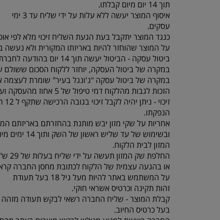
תוך 14 יום מיום קבלתו.
איסוף המוצר יעשה ללא עלות על ידי שליח עד 3 ימי
עסקים.
כנגד המוצר יתקבל בעת הגעת השליח זיכוי מלא לפי אופ
על המוצר שהוחזר להיות באריזתו המקורית ולא נעשה בו
ביטול עסקה - הביטול יעשה תוך 14 יום בהודעה לחברת “ג'ונגל בעיר” , תוך ציון סיבת הביטול באמצעות טלפון 077-5523309.
במקרה של ביטול העסקה, יוחזר ללקוח הסכום ששולם על
במקרה של ביטול עסקה "ג'ונגל בעיר" שומרת לעצמה א
הזכות לגבות מהלקוח דמי טיפול של 5 אחוז מהעסקה ועד 100 ש"ח לפי הנמוך.
זיכוי - ניתן יהיה לקבל זיכוי בגובה הרכישה שתקף ל 12 חודשים מיום
הנפקתו.
אחריות על שקי מזון יבש מותנת בהחזרתם באריזתם המק
ובשימוש של עד שליש ראשון של השק ותוך 14 ימים מיום קבלת
המזון לבית הלקוח.
החלפת שק המזון תעשה על ידי שליח בעלות של 29 ש"ח עד 3 ימי עסקים
או בהגעה עצמית של הלקוח לכתובת מחסן החברה קראוזה 32 חו
על המשתמש באתר להיות מעל גיל 18 בעל תעודת
זהות תקינה וכרטיס אשראי חוקי.
קבלת המוצר - שליח החברה רשאי לבקש תעודה מזהה 
בעל כרטיס החיוב.