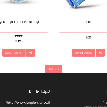
רולר
קולר סרסטו לכלב קטן עד 8 ק"ג
₪
229
₪
25
₪
193
לפרטים ורכישה
לפרטים ורכישה
טען עוד
ר
עקבו אחרינו
יר
http://www.jungle-city.co.il/