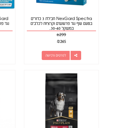
NexGard Spectra חבילת 3 כדורים
בטעם עוף נגד פרעושים וקרציות לכלבים
במשקל 30-60...
₪
299
₪
265
לפרטים ורכישה