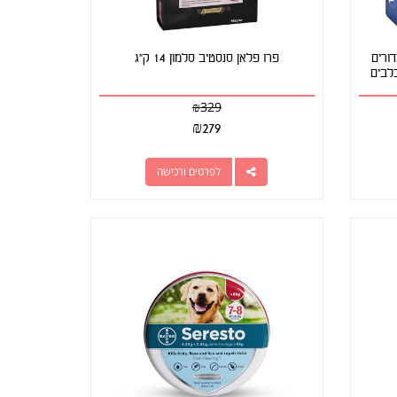
NexGar חבילת 3 כדורים
פרו פלאן סנסטיב סלמון 14 ק"ג
לבים
₪
329
₪
279
לפרטים ורכישה