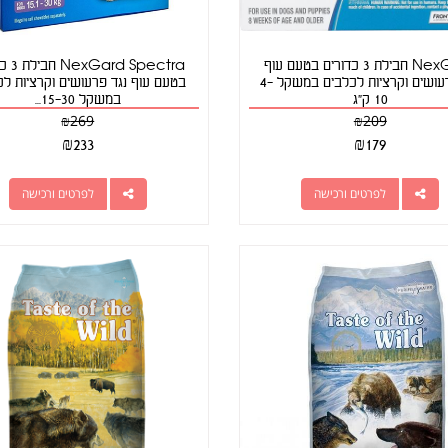
NexGard חבילת 3 כדורים בטעם עוף
d Spectra
נגד פרעושים וקרציות לכלבים במשקל 4-
בטעם עוף נגד פרעושים וקרציות לכ
10 ק"ג
במשקל 15-30...
₪
269
₪
209
₪
233
₪
179
לפרטים ורכישה
לפרטים ורכישה