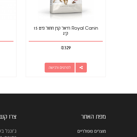
Royal Canin רויאל קנין חתול פיט 15
ק"ג
₪
329
לפרטים ורכישה
מפת האתר
צרו קש
ג'ונגל בע
מוצרים פופולריים