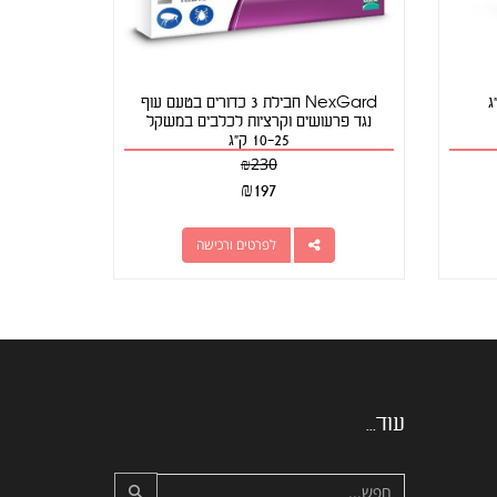
NexGard חבילת 3 כדורים בטעם עוף
נגד פרעושים וקרציות לכלבים במשקל
10-25 ק"ג
₪
230
₪
197
לפרטים ורכישה
עוד...