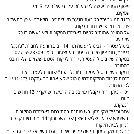
איסוף המוצר יעשה ללא עלות על ידי שליח עד 3 ימי
עסקים.
כנגד המוצר יתקבל בעת הגעת השליח זיכוי מלא לפי אופן התשלום
או מוצר חלופי שיבחר הלקוח.
על המוצר שהוחזר להיות באריזתו המקורית ולא נעשה בו כל
שימוש.
ביטול עסקה - הביטול יעשה תוך 14 יום בהודעה לחברת “ג'ונגל
בעיר” , תוך ציון סיבת הביטול באמצעות טלפון 077-5523309.
במקרה של ביטול העסקה, יוחזר ללקוח הסכום ששולם על-ידו בגין
הסחורה
במקרה של ביטול עסקה "ג'ונגל בעיר" שומרת לעצמה את
הזכות לגבות מהלקוח דמי טיפול של 5 אחוז מהעסקה ועד 100 ש"ח
לפי הנמוך.
זיכוי - ניתן יהיה לקבל זיכוי בגובה הרכישה שתקף ל 12 חודשים
מיום
הנפקתו.
אחריות על שקי מזון יבש מותנת בהחזרתם באריזתם המקורית
ובשימוש של עד שליש ראשון של השק ותוך 14 ימים מיום קבלת
המזון לבית הלקוח.
החלפת שק המזון תעשה על ידי שליח בעלות של 29 ש"ח עד 3 ימי