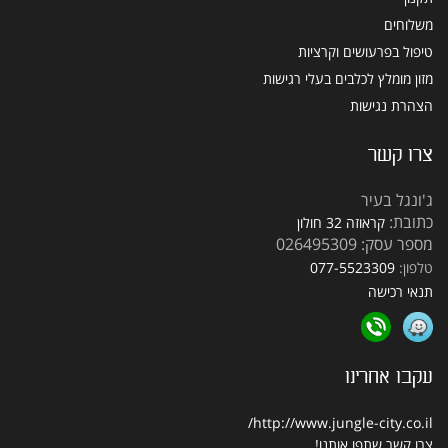
משלוחים
טיפול בפרעושים וקרציות
מזון מומלץ לכלבים בעלי רגישות
הצהרת נגישות
צרו קשר
ג'ונגל בעיר
כתובת:
קראוזה 32 חולון
מספר עסק: 026495309
טלפון:
077-5523309
תנאי רכישה
עקבו אחרינו
http://www.jungle-city.co.il/
צרו קשר
שתפו אותנו!