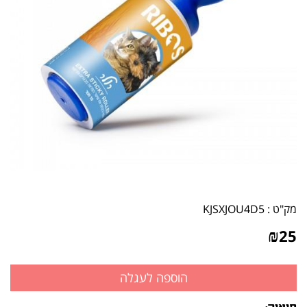
מק"ט :
KJSXJOU4D5
₪
25