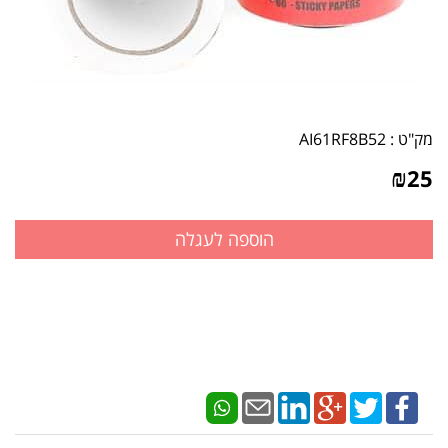
מק"ט :
AI61RF8B52
₪
25