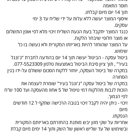
חוסר התאמה
תוך 14 יום מיום קבלתו.
איסוף המוצר יעשה ללא עלות על ידי שליח עד 3 ימי
עסקים.
כנגד המוצר יתקבל בעת הגעת השליח זיכוי מלא לפי אופן התשלום
או מוצר חלופי שיבחר הלקוח.
על המוצר שהוחזר להיות באריזתו המקורית ולא נעשה בו כל
שימוש.
ביטול עסקה - הביטול יעשה תוך 14 יום בהודעה לחברת “ג'ונגל
בעיר” , תוך ציון סיבת הביטול באמצעות טלפון 077-5523309.
במקרה של ביטול העסקה, יוחזר ללקוח הסכום ששולם על-ידו בגין
הסחורה
במקרה של ביטול עסקה "ג'ונגל בעיר" שומרת לעצמה את
הזכות לגבות מהלקוח דמי טיפול של 5 אחוז מהעסקה ועד 100 ש"ח
לפי הנמוך.
זיכוי - ניתן יהיה לקבל זיכוי בגובה הרכישה שתקף ל 12 חודשים
מיום
הנפקתו.
אחריות על שקי מזון יבש מותנת בהחזרתם באריזתם המקורית
ובשימוש של עד שליש ראשון של השק ותוך 14 ימים מיום קבלת