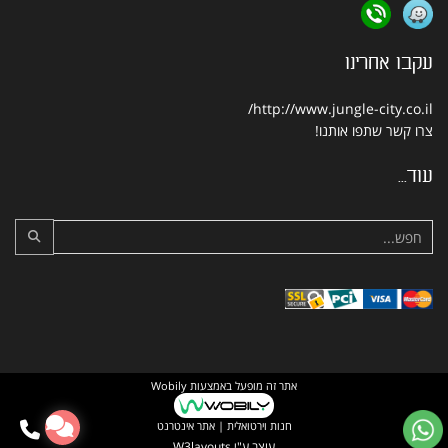
עקבו אחרינו
http://www.jungle-city.co.il/
צרו קשר
שתפו אותנו!
עוד...
אתר זה מופעל באמצעות
Wobily
חנות וירטואלית | אתר אינטרנט
עוצב ע"י
W3layouts