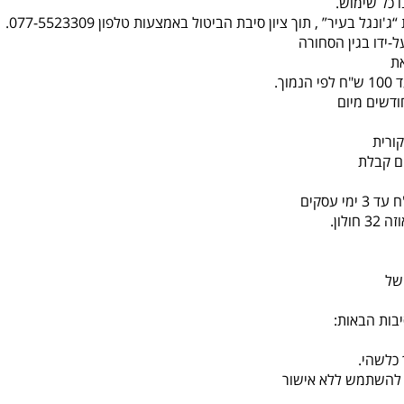
 כל שימוש.
-ידו בגין הסחורה
ת
ורית
לון.
של
בות הבאות:
כלשהי.
או להשתמש ללא אישור