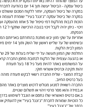
על המוצר שהוחזר להיות באריזתו המקורית ולא נעשה בו
ביטול עסקה - הביטול יעשה תוך 14 יום בהודעה לחברת “ג'ונגל בעיר” , תוך ציון סיבת הביטול באמצעות טלפון 077-5523309.
במקרה של ביטול העסקה, יוחזר ללקוח הסכום ששולם על
במקרה של ביטול עסקה "ג'ונגל בעיר" שומרת לעצמה א
הזכות לגבות מהלקוח דמי טיפול של 5 אחוז מהעסקה ועד 100 ש"ח לפי הנמוך.
זיכוי - ניתן יהיה לקבל זיכוי בגובה הרכישה שתקף ל 12 חודשים מיום
הנפקתו.
אחריות על שקי מזון יבש מותנת בהחזרתם באריזתם המק
ובשימוש של עד שליש ראשון של השק ותוך 14 ימים מיום קבלת
המזון לבית הלקוח.
החלפת שק המזון תעשה על ידי שליח בעלות של 29 ש"ח עד 3 ימי עסקים
או בהגעה עצמית של הלקוח לכתובת מחסן החברה קראוזה 32 חו
על המשתמש באתר להיות מעל גיל 18 בעל תעודת
זהות תקינה וכרטיס אשראי חוקי.
קבלת המוצר - שליח החברה רשאי לבקש תעודה מזהה 
בעל כרטיס החיוב.
החברה רשאית למנוע מגולש לרכוש מוצרים באתר מהסי
א.במידה והוא מסר פרטי זיהוי או תשלום שגויים.
ב.אם כרטיס האשראי שלו נחסם או הוגבל לשימוש בדרך 
כל הזכויות שמורות לחברת "ג'ונגל בעיר" אין להעתיק 
בכתב של "ג'ונגל בעיר"