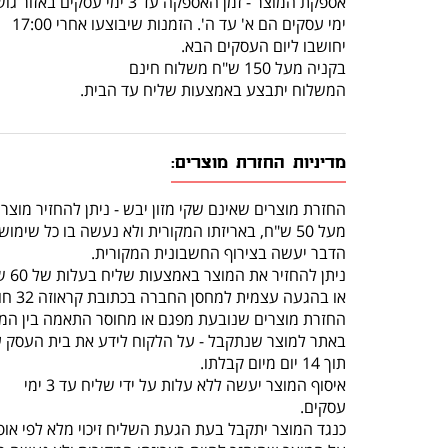
אספקת המוצר - זמן האספקה עד 3 ימי עסקים באזור גוש דן.
ימי עסקים הם א' עד ה'. הזמנות שיבוצעו אחרי 17:00
יחושבו ליום העסקים הבא.
בקניה מעל 150 ש"ח משלוח חינם
המשלוח יתבצע באמצעות שליח עד הבית.
מדיניות החזרת מוצרים:
החזרת מוצרים שאינם שקי מזון יבש - ניתן להחזיר מוצר
מעל 50 ש"ח, באריזתו המקורית ולא נעשה בו כל שימוש, תוך 14 יום מרגע קבלתו.
הדבר יעשה בצירוף החשבונית המקורית.
ניתן להחזיר את המוצר באמצעות שליח בעלות של 60 ש"ח (שכוללת איסוף מהלקוח והחזרה לחנות)
או בהגעה עצמית למחסן החברה בכתובת קראוזה 32 חולון.
החזרת מוצרים שנובעת מפגם או מחוסר התאמה בין המו
באתר למוצר שנתקבל - על הלקוח לידע את בית העסק 
תוך 14 יום מיום קבלתו.
איסוף המוצר יעשה ללא עלות על ידי שליח עד 3 ימי
עסקים.
כנגד המוצר יתקבל בעת הגעת השליח זיכוי מלא לפי אופ