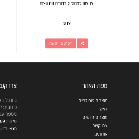
צעצוע לחתול 2 כדורים עם נוצות
₪
19
לפרטים ורכישה
מפת האתר
צרו קש
ג'ונגל בע
מוצרים פופולריים
כתובת: קראוזה
ראשי
מספר עסק: 5309
מוצרים חדשים
טלפון:
309
צרו קשר
תנאי רכיש
אודותינו