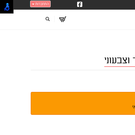
התחברות
וצבעוני
י