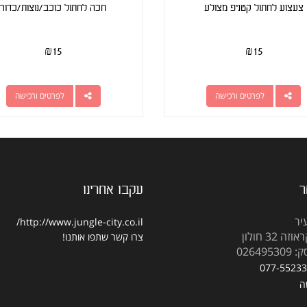
צעצוע לחתול קטניפ מצולע
חכה לחתול כוכב/נוצות/כדור
₪
15
₪
15
לפרטים ורכישה
לפרטים ורכישה
ר
עקבו אחרינו
יר
http://www.jungle-city.co.il/
 32 חולון
צרו קשר
שתפו אותנו!
02649
077-5523
ה