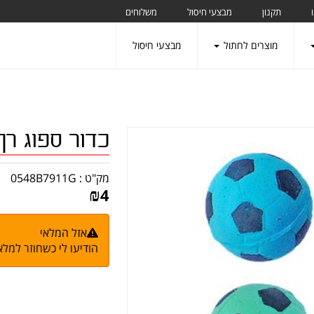
תקנון
מבצעי חיסול
משלוחים
מוצרים לחתול
מבצעי חיסול
כדור ספוג רך 
מק"ט :
0548B7911G
₪
4
אזל המלאי
הודיעו לי כשחוזר למלא