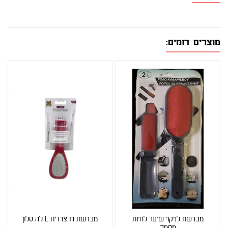
מוצרים דומים:
מברשת לניקוי שיער לחיות
מברשת דו צדדית L לה סלון
מחמד