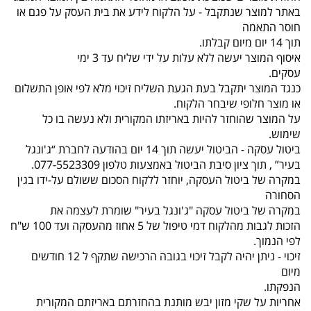
באתר למוצר שנתקבל - על הלקוח לידע את בית העסק על פגם או
חוסר התאמה
תוך 14 יום מיום קבלתו.
איסוף המוצר יעשה ללא עלות על ידי שליח עד 3 ימי
עסקים.
כנגד המוצר יתקבל בעת הגעת השליח זיכוי מלא לפי אופן התשלום
או מוצר חלופי שיבחר הלקוח.
על המוצר שהוחזר להיות באריזתו המקורית ולא נעשה בו כל
שימוש.
ביטול עסקה - הביטול יעשה תוך 14 יום בהודעה לחברת “ג'ונגל
בעיר” , תוך ציון סיבת הביטול באמצעות טלפון 077-5523309.
במקרה של ביטול העסקה, יוחזר ללקוח הסכום ששולם על-ידו בגין
הסחורה
במקרה של ביטול עסקה "ג'ונגל בעיר" שומרת לעצמה את
הזכות לגבות מהלקוח דמי טיפול של 5 אחוז מהעסקה ועד 100 ש"ח
לפי הנמוך.
זיכוי - ניתן יהיה לקבל זיכוי בגובה הרכישה שתקף ל 12 חודשים
מיום
הנפקתו.
אחריות על שקי מזון יבש מותנת בהחזרתם באריזתם המקורית