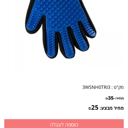
מק"ט :
3WSNH0TRI3
35
מחיר:
₪
25
מחיר מבצע:
₪