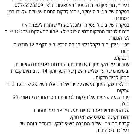
בעיר” , תוך ציון סיבת הביטול באמצעות טלפון 077-5523309.
במקרה של ביטול העסקה, יוחזר ללקוח הסכום ששולם על-ידו בגין
הסחורה
במקרה של ביטול עסקה "ג'ונגל בעיר" שומרת לעצמה את
הזכות לגבות מהלקוח דמי טיפול של 5 אחוז מהעסקה ועד 100 ש"ח
לפי הנמוך.
זיכוי - ניתן יהיה לקבל זיכוי בגובה הרכישה שתקף ל 12 חודשים
מיום
הנפקתו.
אחריות על שקי מזון יבש מותנת בהחזרתם באריזתם המקורית
ובשימוש של עד שליש ראשון של השק ותוך 14 ימים מיום קבלת
המזון לבית הלקוח.
החלפת שק המזון תעשה על ידי שליח בעלות של 29 ש"ח עד 3 ימי
עסקים
או בהגעה עצמית של הלקוח לכתובת מחסן החברה קראוזה 32
חולון.
על המשתמש באתר להיות מעל גיל 18 בעל תעודת
זהות תקינה וכרטיס אשראי חוקי.
קבלת המוצר - שליח החברה רשאי לבקש תעודה מזהה של
בעל כרטיס החיוב.