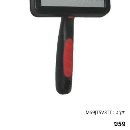
מק"ט :
MS9JT5V3TT
₪
59