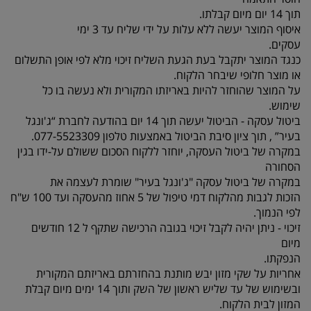
תוך 14 יום מיום קבלתו.
איסוף המוצר יעשה ללא עלות על ידי שליח עד 3 ימי
עסקים.
כנגד המוצר יתקבל בעת הגעת השליח זיכוי מלא לפי אופן התשלום
או מוצר חלופי שיבחר הלקוח.
על המוצר שהוחזר להיות באריזתו המקורית ולא נעשה בו כל
שימוש.
ביטול עסקה - הביטול יעשה תוך 14 יום בהודעה לחברת “ג'ונגל
בעיר” , תוך ציון סיבת הביטול באמצעות טלפון 077-5523309.
במקרה של ביטול העסקה, יוחזר ללקוח הסכום ששולם על-ידו בגין
הסחורה
במקרה של ביטול עסקה "ג'ונגל בעיר" שומרת לעצמה את
הזכות לגבות מהלקוח דמי טיפול של 5 אחוז מהעסקה ועד 100 ש"ח
לפי הנמוך.
זיכוי - ניתן יהיה לקבל זיכוי בגובה הרכישה שתקף ל 12 חודשים
מיום
הנפקתו.
אחריות על שקי מזון יבש מותנת בהחזרתם באריזתם המקורית
ובשימוש של עד שליש ראשון של השק ותוך 14 ימים מיום קבלת
המזון לבית הלקוח.