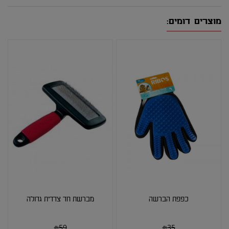
מוצרים דומים:
כפפת הברשה
מברשת חד צדדית גדולה
₪
59
₪
35