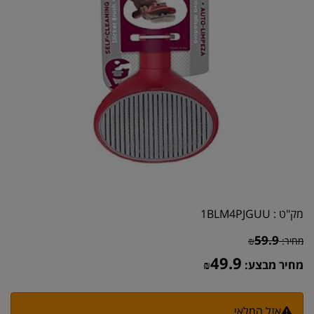
מק"ט :
1BLM4PJGUU
59.9
מחיר:
₪
49.9
מחיר מבצע:
₪
אזל המלאי