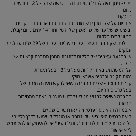
זיכוי - ניתן יהיה לקבל זיכוי בגובה הרכישה שתקף ל 12 חודשים
מיום
הנפקתו.
אחריות על שקי מזון יבש מותנת בהחזרתם באריזתם המקורית
ובשימוש של עד שליש ראשון של השק ותוך 14 ימים מיום קבלת
המזון לבית הלקוח.
החלפת שק המזון תעשה על ידי שליח בעלות של 29 ש"ח עד 3 ימי
עסקים
או בהגעה עצמית של הלקוח לכתובת מחסן החברה קראוזה 32
חולון.
על המשתמש באתר להיות מעל גיל 18 בעל תעודת
זהות תקינה וכרטיס אשראי חוקי.
קבלת המוצר - שליח החברה רשאי לבקש תעודה מזהה של
בעל כרטיס החיוב.
החברה רשאית למנוע מגולש לרכוש מוצרים באתר מהסיבות
הבאות:
א.במידה והוא מסר פרטי זיהוי או תשלום שגויים.
ב.אם כרטיס האשראי שלו נחסם או הוגבל לשימוש בדרך כלשהי.
כל הזכויות שמורות לחברת "ג'ונגל בעיר" אין להעתיק או להשתמש
ללא אישור