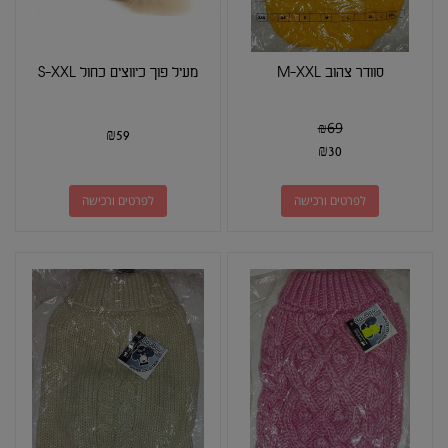
סוודר צהוב M-XXL
מעיל פוך כיווצים כחול S-XXL
₪
69
₪
59
₪
30
לפרטים ורכישה
לפרטים ורכישה