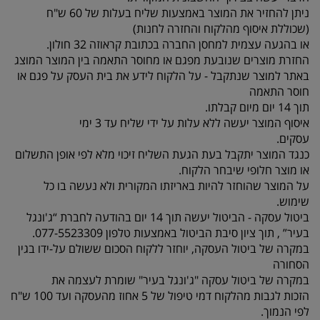
ניתן להחזיר את המוצר באמצעות שליח בעלות של 60 ש"ח
(שכוללת איסוף מהלקוח והחזרה לחנות)
או בהגעה עצמית למחסן החברה בכתובת קראוזה 32 חולון.
החזרת מוצרים שנובעת מפגם או מחוסר התאמה בין המוצר המוצג
באתר למוצר שנתקבל - על הלקוח לידע את בית העסק על פגם או
חוסר התאמה
תוך 14 יום מיום קבלתו.
איסוף המוצר יעשה ללא עלות על ידי שליח עד 3 ימי
עסקים.
כנגד המוצר יתקבל בעת הגעת השליח זיכוי מלא לפי אופן התשלום
או מוצר חלופי שיבחר הלקוח.
על המוצר שהוחזר להיות באריזתו המקורית ולא נעשה בו כל
שימוש.
ביטול עסקה - הביטול יעשה תוך 14 יום בהודעה לחברת “ג'ונגל
בעיר” , תוך ציון סיבת הביטול באמצעות טלפון 077-5523309.
במקרה של ביטול העסקה, יוחזר ללקוח הסכום ששולם על-ידו בגין
הסחורה
במקרה של ביטול עסקה "ג'ונגל בעיר" שומרת לעצמה את
הזכות לגבות מהלקוח דמי טיפול של 5 אחוז מהעסקה ועד 100 ש"ח
לפי הנמוך.