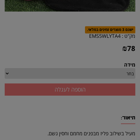
ישנם 3 מוצרים זמינים במלאי.
מק"ט :
EMS5WLYTA4
₪
78
מידה
תיאור:
מעיל בשילוב פליז מבפנים מחמם וחסין גשם.