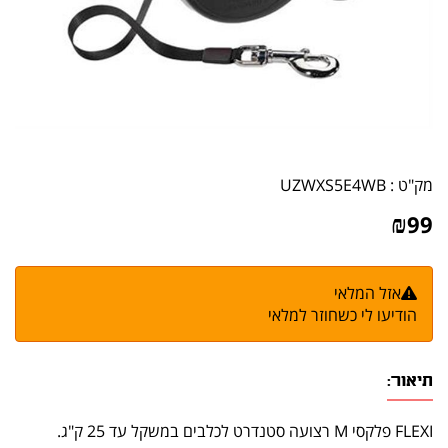
מק"ט :
UZWXS5E4WB
₪
99
אזל המלאי
הודיעו לי כשחוזר למלאי
תיאור:
FLEXI פלקסי M רצועה סטנדרט לכלבים במשקל עד 25 ק"ג.