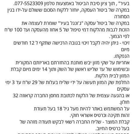
בעיר” , תוך ציון סיבת הביטול באמצעות טלפון 077-5523309.
במקרה של ביטול העסקה, יוחזר ללקוח הסכום ששולם על-ידו בגין
הסחורה
במקרה של ביטול עסקה "ג'ונגל בעיר" שומרת לעצמה את
הזכות לגבות מהלקוח דמי טיפול של 5 אחוז מהעסקה ועד 100 ש"ח
לפי הנמוך.
זיכוי - ניתן יהיה לקבל זיכוי בגובה הרכישה שתקף ל 12 חודשים
מיום
הנפקתו.
אחריות על שקי מזון יבש מותנת בהחזרתם באריזתם המקורית
ובשימוש של עד שליש ראשון של השק ותוך 14 ימים מיום קבלת
המזון לבית הלקוח.
החלפת שק המזון תעשה על ידי שליח בעלות של 29 ש"ח עד 3 ימי
עסקים
או בהגעה עצמית של הלקוח לכתובת מחסן החברה קראוזה 32
חולון.
על המשתמש באתר להיות מעל גיל 18 בעל תעודת
זהות תקינה וכרטיס אשראי חוקי.
קבלת המוצר - שליח החברה רשאי לבקש תעודה מזהה של
בעל כרטיס החיוב.