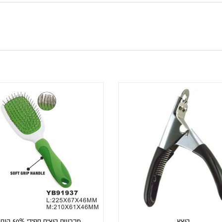
קוצץ
מברשת קוצים ספידי 50% הנחה