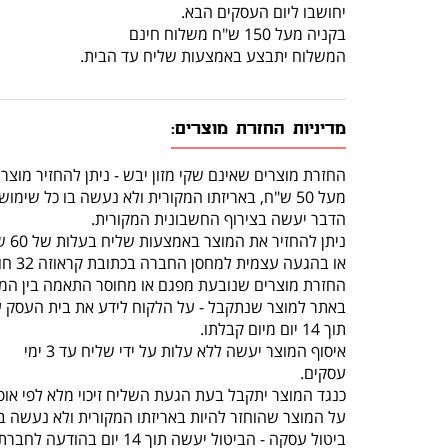
יחושבו ליום העסקים הבא.
בקניה מעל 150 ש"ח משלוח חינם
המשלוח יתבצע באמצעות שליח עד הבית.
מדיניות החזרת מוצרים:
החזרת מוצרים שאינם שקי מזון יבש - ניתן להחזיר מוצר
מעל 50 ש"ח, באריזתו המקורית ולא נעשה בו כל שימוש, תוך 14 יום מרגע קבלתו.
הדבר יעשה בצירוף החשבונית המקורית.
ניתן להחזיר את המוצר באמצעות שליח בעלות של 60 ש"ח (שכוללת איסוף מהלקוח והחזרה לחנות)
או בהגעה עצמית למחסן החברה בכתובת קראוזה 32 חולון.
החזרת מוצרים שנובעת מפגם או מחוסר התאמה בין המו
באתר למוצר שנתקבל - על הלקוח לידע את בית העסק 
תוך 14 יום מיום קבלתו.
איסוף המוצר יעשה ללא עלות על ידי שליח עד 3 ימי
עסקים.
כנגד המוצר יתקבל בעת הגעת השליח זיכוי מלא לפי אופ
על המוצר שהוחזר להיות באריזתו המקורית ולא נעשה בו
ביטול עסקה - הביטול יעשה תוך 14 יום בהודעה לחברת “ג'ונגל בעיר” , תוך ציון סיבת הביטול באמצעות טלפון 077-5523309.