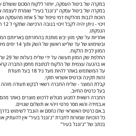
במקרה של ביטול העסקה, יוחזר ללקוח הסכום ששולם על
במקרה של ביטול עסקה "ג'ונגל בעיר" שומרת לעצמה א
הזכות לגבות מהלקוח דמי טיפול של 5 אחוז מהעסקה ועד 100 ש"ח לפי הנמוך.
זיכוי - ניתן יהיה לקבל זיכוי בגובה הרכישה שתקף ל 12 חודשים מיום
הנפקתו.
אחריות על שקי מזון יבש מותנת בהחזרתם באריזתם המק
ובשימוש של עד שליש ראשון של השק ותוך 14 ימים מיום קבלת
המזון לבית הלקוח.
החלפת שק המזון תעשה על ידי שליח בעלות של 29 ש"ח עד 3 ימי עסקים
או בהגעה עצמית של הלקוח לכתובת מחסן החברה קראוזה 32 חו
על המשתמש באתר להיות מעל גיל 18 בעל תעודת
זהות תקינה וכרטיס אשראי חוקי.
קבלת המוצר - שליח החברה רשאי לבקש תעודה מזהה 
בעל כרטיס החיוב.
החברה רשאית למנוע מגולש לרכוש מוצרים באתר מהסי
א.במידה והוא מסר פרטי זיהוי או תשלום שגויים.
ב.אם כרטיס האשראי שלו נחסם או הוגבל לשימוש בדרך 
כל הזכויות שמורות לחברת "ג'ונגל בעיר" אין להעתיק 
בכתב של "ג'ונגל בעיר"