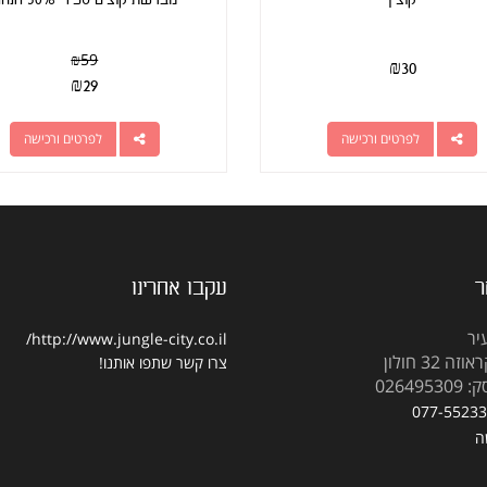
₪
59
₪
30
₪
29
לפרטים ורכישה
לפרטים ורכישה
ר
עקבו אחרינו
יר
http://www.jungle-city.co.il/
 32 חולון
צרו קשר
שתפו אותנו!
02649
077-5523
ה