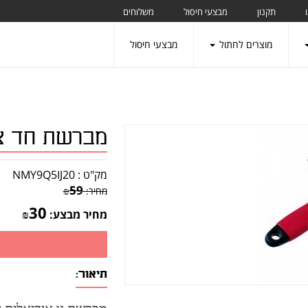
תקנון
מבצעי חיסול
משלוחים
מוצרים לחתול
מבצעי חיסול
מברשת חד צד
מק"ט :
NMY9Q5IJ20
59
מחיר:
₪
30
מחיר מבצע:
₪
תיאור: