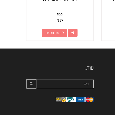
₪
59
₪
29
לפרטים ורכישה
עוד...