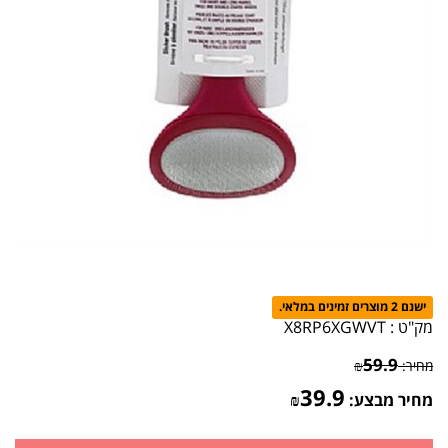
ישנם 2 מוצרים זמינים במלאי.
מק"ט :
X8RP6XGWVT
59.9
מחיר:
₪
39.9
מחיר מבצע:
₪