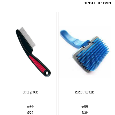
מוצרים דומים:
מברשת פטנט
מסרק כינים
₪
39
₪
39
₪
29
₪
29