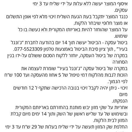
איסוף המוצר יעשה ללא עלות על ידי שליח עד 3 ימי
עסקים.
כנגד המוצר יתקבל בעת הגעת השליח זיכוי מלא לפי אופן התשלום
או מוצר חלופי שיבחר הלקוח.
על המוצר שהוחזר להיות באריזתו המקורית ולא נעשה בו כל
שימוש.
ביטול עסקה - הביטול יעשה תוך 14 יום בהודעה לחברת “ג'ונגל
בעיר” , תוך ציון סיבת הביטול באמצעות טלפון 077-5523309.
במקרה של ביטול העסקה, יוחזר ללקוח הסכום ששולם על-ידו בגין
הסחורה
במקרה של ביטול עסקה "ג'ונגל בעיר" שומרת לעצמה את
הזכות לגבות מהלקוח דמי טיפול של 5 אחוז מהעסקה ועד 100 ש"ח
לפי הנמוך.
זיכוי - ניתן יהיה לקבל זיכוי בגובה הרכישה שתקף ל 12 חודשים
מיום
הנפקתו.
אחריות על שקי מזון יבש מותנת בהחזרתם באריזתם המקורית
ובשימוש של עד שליש ראשון של השק ותוך 14 ימים מיום קבלת
המזון לבית הלקוח.
החלפת שק המזון תעשה על ידי שליח בעלות של 29 ש"ח עד 3 ימי