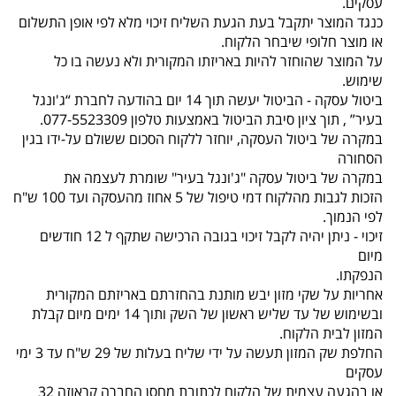
עסקים.
כנגד המוצר יתקבל בעת הגעת השליח זיכוי מלא לפי אופן התשלום
או מוצר חלופי שיבחר הלקוח.
על המוצר שהוחזר להיות באריזתו המקורית ולא נעשה בו כל
שימוש.
ביטול עסקה - הביטול יעשה תוך 14 יום בהודעה לחברת “ג'ונגל
בעיר” , תוך ציון סיבת הביטול באמצעות טלפון 077-5523309.
במקרה של ביטול העסקה, יוחזר ללקוח הסכום ששולם על-ידו בגין
הסחורה
במקרה של ביטול עסקה "ג'ונגל בעיר" שומרת לעצמה את
הזכות לגבות מהלקוח דמי טיפול של 5 אחוז מהעסקה ועד 100 ש"ח
לפי הנמוך.
זיכוי - ניתן יהיה לקבל זיכוי בגובה הרכישה שתקף ל 12 חודשים
מיום
הנפקתו.
אחריות על שקי מזון יבש מותנת בהחזרתם באריזתם המקורית
ובשימוש של עד שליש ראשון של השק ותוך 14 ימים מיום קבלת
המזון לבית הלקוח.
החלפת שק המזון תעשה על ידי שליח בעלות של 29 ש"ח עד 3 ימי
עסקים
או בהגעה עצמית של הלקוח לכתובת מחסן החברה קראוזה 32