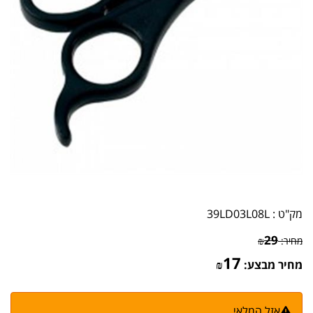
מק"ט :
39LD03L08L
29
מחיר:
₪
17
מחיר מבצע:
₪
אזל המלאי