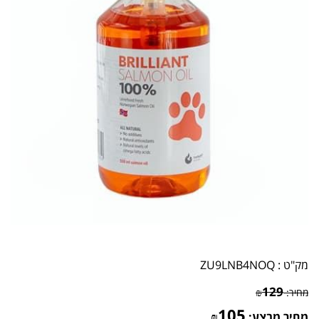
מק"ט :
ZU9LNB4NOQ
129
מחיר:
₪
105
מחיר מבצע:
₪