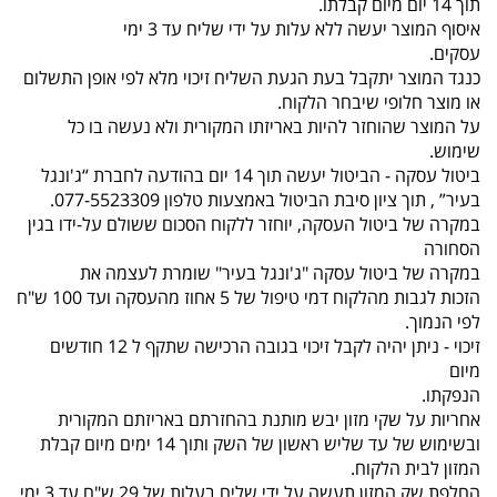
תוך 14 יום מיום קבלתו.
איסוף המוצר יעשה ללא עלות על ידי שליח עד 3 ימי
עסקים.
כנגד המוצר יתקבל בעת הגעת השליח זיכוי מלא לפי אופן התשלום
או מוצר חלופי שיבחר הלקוח.
על המוצר שהוחזר להיות באריזתו המקורית ולא נעשה בו כל
שימוש.
ביטול עסקה - הביטול יעשה תוך 14 יום בהודעה לחברת “ג'ונגל
בעיר” , תוך ציון סיבת הביטול באמצעות טלפון 077-5523309.
במקרה של ביטול העסקה, יוחזר ללקוח הסכום ששולם על-ידו בגין
הסחורה
במקרה של ביטול עסקה "ג'ונגל בעיר" שומרת לעצמה את
הזכות לגבות מהלקוח דמי טיפול של 5 אחוז מהעסקה ועד 100 ש"ח
לפי הנמוך.
זיכוי - ניתן יהיה לקבל זיכוי בגובה הרכישה שתקף ל 12 חודשים
מיום
הנפקתו.
אחריות על שקי מזון יבש מותנת בהחזרתם באריזתם המקורית
ובשימוש של עד שליש ראשון של השק ותוך 14 ימים מיום קבלת
המזון לבית הלקוח.
החלפת שק המזון תעשה על ידי שליח בעלות של 29 ש"ח עד 3 ימי