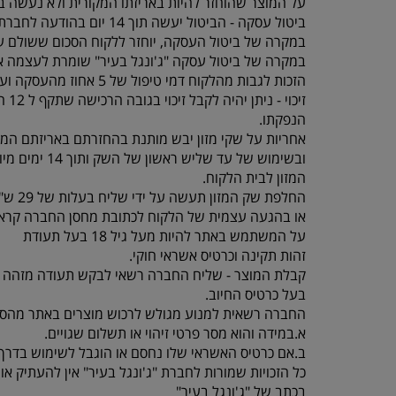
על המוצר שהוחזר להיות באריזתו המקורית ולא נעשה בו
ביטול עסקה - הביטול יעשה תוך 14 יום בהודעה לחברת “ג'ונגל בעיר” , תוך ציון סיבת הביטול באמצעות טלפון 077-5523309.
במקרה של ביטול העסקה, יוחזר ללקוח הסכום ששולם על
במקרה של ביטול עסקה "ג'ונגל בעיר" שומרת לעצמה א
הזכות לגבות מהלקוח דמי טיפול של 5 אחוז מהעסקה ועד 100 ש"ח לפי הנמוך.
זיכוי - ניתן יהיה לקבל זיכוי בגובה הרכישה שתקף ל 12 חודשים מיום
הנפקתו.
אחריות על שקי מזון יבש מותנת בהחזרתם באריזתם המק
ובשימוש של עד שליש ראשון של השק ותוך 14 ימים מיום קבלת
המזון לבית הלקוח.
החלפת שק המזון תעשה על ידי שליח בעלות של 29 ש"ח עד 3 ימי עסקים
או בהגעה עצמית של הלקוח לכתובת מחסן החברה קראוזה 32 חו
על המשתמש באתר להיות מעל גיל 18 בעל תעודת
זהות תקינה וכרטיס אשראי חוקי.
קבלת המוצר - שליח החברה רשאי לבקש תעודה מזהה 
בעל כרטיס החיוב.
החברה רשאית למנוע מגולש לרכוש מוצרים באתר מהסי
א.במידה והוא מסר פרטי זיהוי או תשלום שגויים.
ב.אם כרטיס האשראי שלו נחסם או הוגבל לשימוש בדרך 
כל הזכויות שמורות לחברת "ג'ונגל בעיר" אין להעתיק 
בכתב של "ג'ונגל בעיר"