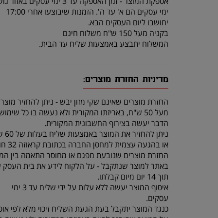
אספקת המוצר - זמן האספקה עד 3 ימי עסקים באזור גוש דן.
ימי עסקים הם א' עד ה'. הזמנות שיבוצעו אחרי 17:00
יחושבו ליום העסקים הבא.
בקניה מעל 150 ש"ח משלוח חינם
המשלוח יתבצע באמצעות שליח עד הבית.
מדיניות החזרת מוצרים:
החזרת מוצרים שאינם שקי מזון יבש - ניתן להחזיר מוצר
מעל 50 ש"ח, באריזתו המקורית ולא נעשה בו כל שימוש, תוך 14 יום מרגע קבלתו.
הדבר יעשה בצירוף החשבונית המקורית.
ניתן להחזיר את המוצר באמצעות שליח בעלות של 60 ש"ח (שכוללת איסוף מהלקוח והחזרה לחנות)
או בהגעה עצמית למחסן החברה בכתובת קראוזה 32 חולון.
החזרת מוצרים שנובעת מפגם או מחוסר התאמה בין המו
באתר למוצר שנתקבל - על הלקוח לידע את בית העסק 
תוך 14 יום מיום קבלתו.
איסוף המוצר יעשה ללא עלות על ידי שליח עד 3 ימי
עסקים.
כנגד המוצר יתקבל בעת הגעת השליח זיכוי מלא לפי אופ