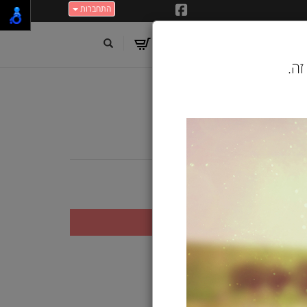
התחברות
זה.
וניות 16 יח'
תוספת ריח.