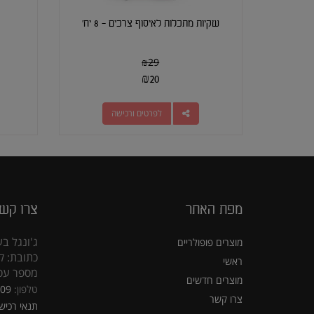
שקיות מתכלות לאיסוף צרכים - 8 יח'
₪
29
₪
20
לפרטים ורכישה
מפת האתר
צרו קש
ג'ונגל בע
מוצרים פופולריים
כתובת: קראוזה
ראשי
מספר עסק: 5309
מוצרים חדשים
טלפון:
309
צרו קשר
תנאי רכיש