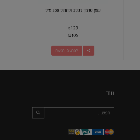
שמן סלמון לכלב ולחתול 300 מ"ל
₪
129
₪
105
לפרטים ורכישה
עוד...