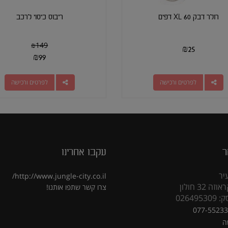
רולר דבק XL 60 דפים
ריבוס כיסוי לרכב
₪
149
₪
25
₪
99
לפרטים ורכישה
לפרטים ורכישה
ר
עקבו אחרינו
יר
http://www.jungle-city.co.il/
 32 חולון
צרו קשר
שתפו אותנו!
02649
077-5523
ה