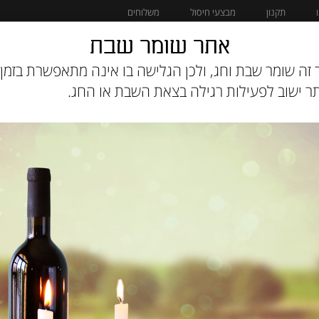
תקנון
מבצעי חיסול
משלוחים
אתר שומר שבת
מוצרים לחתול
מבצעי חיסול
זה שומר שבת וחג, ולכן הגלישה בו אינה מתאפשרת בזמן 
 ישוב לפעילות רגילה בצאת השבת או החג.
שקיות צרכים צבע
מק"ט :
9VYFGZGXDB
₪
40
תיאור:
שקיות צרכים צבעוניות ב