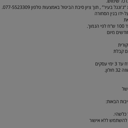
 כל שימוש.
-ידו בגין הסחורה
ת
ורית
לון.
של
בות הבאות:
כלשהי.
או להשתמש ללא אישור